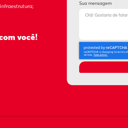
Sua mensagem
nfraestrutura;
 com você!