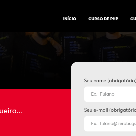
INÍCIO
CURSO DE PHP
CU
Seu nome (obrigatório
eira...
Seu e-mail (obrigatóri