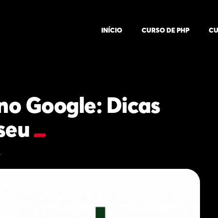
INÍCIO
CURSO DE PHP
CU
no Google: Dicas
 seu
_
4